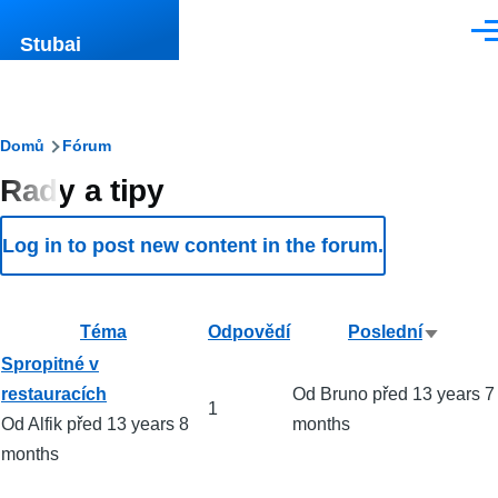
Přejít k hlavnímu obsahu
Men
Stubai
Drobečková
Domů
Fórum
Rady a tipy
navigace
Log in to post new content in the forum.
Téma
Odpovědí
Poslední
Seřadit
Normální
Spropitné v
vzestu
téma
restauracích
Od
Bruno
před 13 years 7
1
Od
Alfik
před 13 years 8
months
months