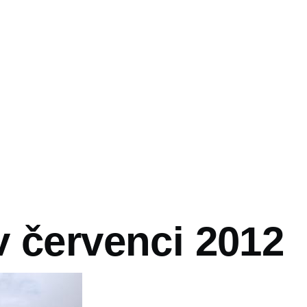
vá
v červenci 2012