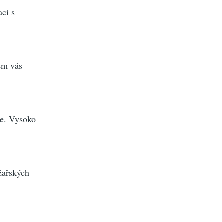
ci s
sem vás
se. Vysoko
yžařských