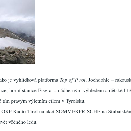
jako je vyhlídková platforma
Top of Tyrol
, Jochdohle – rakous
ace, horní stanice Eisgrat s nádherným výhledem a dětské hřiš
 tím pravým výletním cílem v Tyrolsku.
vé ORF Radio Tirol na akci SOMMERFRISCHE na Stubaiském
svět věčného ledu.