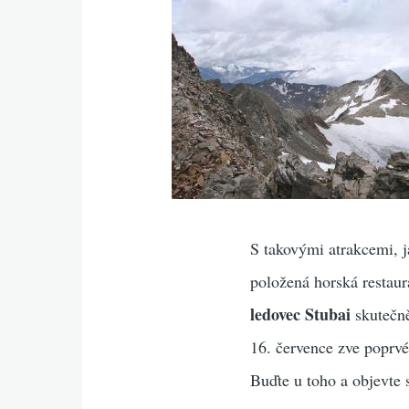
S takovými atrakcemi, 
položená horská restaur
ledovec Stubai
skutečně
16. července zve popr
Buďte u toho a objevte 