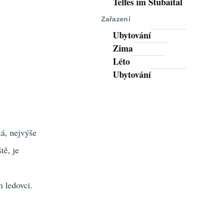
Telfes im Stubaital
Zařazení
Ubytování
Zima
Léto
Ubytování
ká, nejvýše
tě, je
 ledovci.