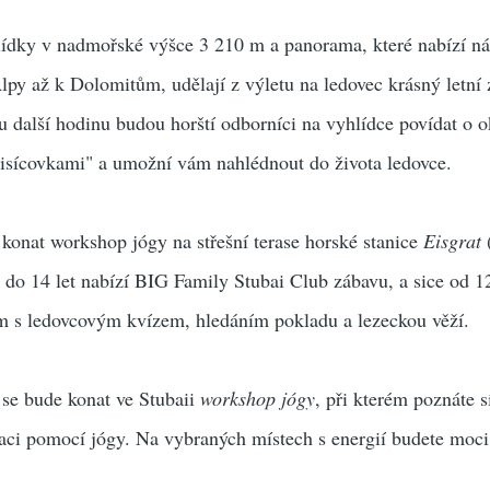
lídky v nadmořské výšce 3 210 m a panorama, které nabízí n
py až k Dolomitům, udělají z výletu na ledovec krásný letní 
 další hodinu budou horští odborníci na vyhlídce povídat o 
ítisícovkami" a umožní vám nahlédnout do života ledovce.
konat workshop jógy na střešní terase horské stanice
Eisgrat
5 do 14 let nabízí BIG Family Stubai Club zábavu, a sice od 1
m s ledovcovým kvízem, hledáním pokladu a lezeckou věží.
 se bude konat ve Stubaii
workshop jógy
, při kterém poznáte s
xaci pomocí jógy. Na vybraných místech s energií budete moci