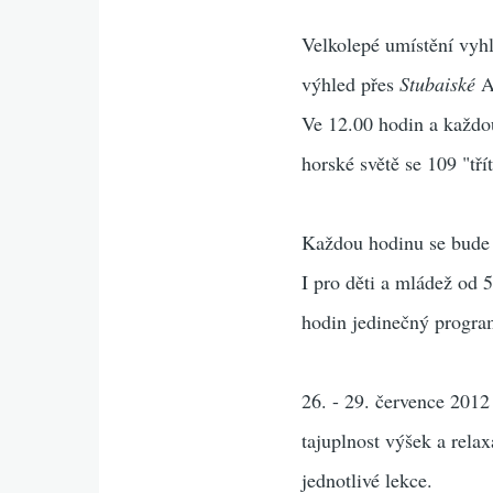
Velkolepé umístění vyh
výhled přes
Stubaiské
Al
Ve 12.00 hodin a každou
horské světě se 109 "tř
Každou hodinu se bude 
I pro děti a mládež od 
hodin jedinečný progra
26. - 29. července 2012
tajuplnost výšek a rela
jednotlivé lekce.