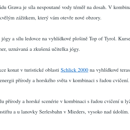
pádu Grawa je síla nespoutané vody téměř na dosah. V kombina
kvělým zážitkem, který vám otevře nové obzory.
u jógy a sílu ledovce na vyhlídkové plošině Top of Tyrol. Kur
er, uznávaná a zkušená učitelka jógy.
ce konat v turistické oblasti
Schlick 2000
na vyhlídkové tera
 energii přírody a horského světa v kombinaci s řadou cvičení.
sílu přírody a horské scenérie v kombinaci s řadou cvičení u l
stiftu a u lanovky Serlesbahn v Mieders, vysoko nad údolím.