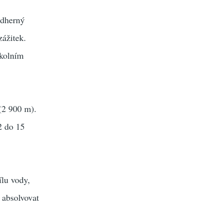
ádherný
zážitek.
okolním
(2 900 m).
2 do 15
ílu vody,
 absolvovat