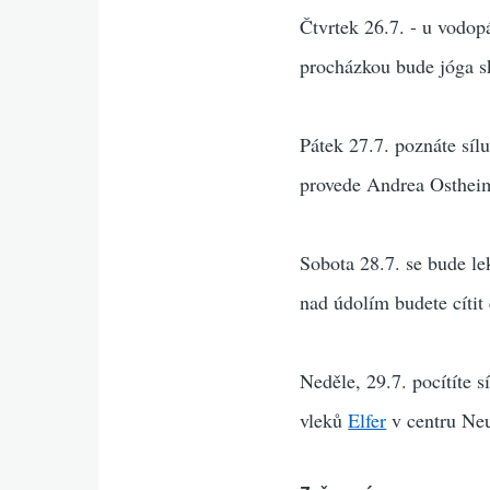
Čtvrtek 26.7. - u vodo
procházkou bude jóga s
Pátek 27.7. poznáte síl
provede Andrea Ostheim
Sobota 28.7. se bude lek
nad údolím budete cítit
Neděle, 29.7. pocítíte 
vleků
Elfer
v centru Neu