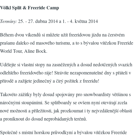
Völkl Split & Freeride Camp
Termíny:
25. - 27. dubna 2014 a 1. - 4. května 2014
Během dvou víkendů si můžete užít freeridovou jízdu na čerstvém
prašanu daleko od masového turismu, a to s bývalou vítězkou Freeride
World Tour, Aline Bock.
Udělejte si vlastní stopy na zasněžených a dosud nedotčených svazích
odlehlého freeridového ráje! Strávíte nezapomenutelné dny s přáteli v
přírodě a zažijete jedinečný a čirý požitek z freeridu!
Takovéto zážitky byly dosud spojovány pro snowboardisty většinou s
náročnými stoupáními. Se splitboardy se ovšem nyní otevírají zcela
nové možnosti a příležitosti, jak prozkoumat i ty nejvzdálenější oblasti
a proniknout do dosud neprobádaných terénů.
Společně s místní horskou průvodkyní a bývalou vítězkou Freeride