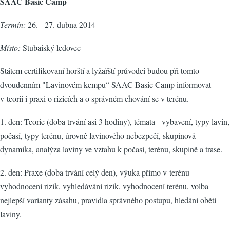
SAAC Basic Camp
Termín:
26. - 27. dubna 2014
Místo:
Stubaiský ledovec
Státem certifikovaní horští a lyžařští průvodci budou při tomto
dvoudenním "Lavinovém kempu“ SAAC Basic Camp informovat
v teorii i praxi o rizicích a o správném chování se v terénu.
1. den: Teorie (doba trvání asi 3 hodiny), témata - vybavení, typy lavin,
počasí, typy terénu, úrovně lavinového nebezpečí, skupinová
dynamika, analýza laviny ve vztahu k počasí, terénu, skupině a trase.
2. den: Praxe (doba trvání celý den), výuka přímo v terénu -
vyhodnocení rizik, vyhledávání rizik, vyhodnocení terénu, volba
nejlepší varianty zásahu, pravidla správného postupu, hledání obětí
laviny.