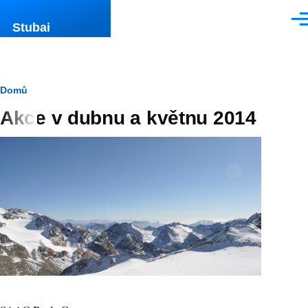
Přejít k hlavnímu obsahu
Men
Stubai
Drobečková
Domů
Akce v dubnu a květnu 2014
navigace