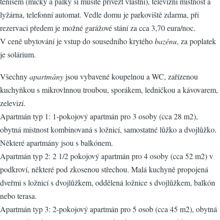
tenisem (míčky a pálky si musíte přivézt vlastní), televizní místnost a
lyžárna, telefonní automat. Vedle domu je parkoviště zdarma, při
rezervaci předem je možné garážové stání za cca 3,70 eura/noc.
V ceně ubytování je vstup do sousedního krytého
bazénu
, za poplatek
je solárium.
Všechny
apartmány
jsou vybavené koupelnou a WC, zařízenou
kuchyňkou s mikrovlnnou troubou, sporákem, ledničkou a kávovarem,
zelevizí.
Apartmán typ 1: 1-pokojový apartmán pro 3 osoby (cca 28 m2),
obytná místnost kombinovaná s ložnicí, samostatné lůžko a dvojlůžko.
Některé apartmány jsou s balkónem.
Apartmán typ 2: 2 1/2 pokojový apartmán pro 4 osoby (cca 52 m2) v
podkroví, některé pod zkosenou střechou. Malá kuchyně propojená
dveřmi s ložnicí s dvojlůžkem, oddělená ložnice s dvojlůžkem, balkón
nebo terasa.
Apartmán typ 3: 2-pokojový apartmán pro 5 osob (cca 45 m2), obytná