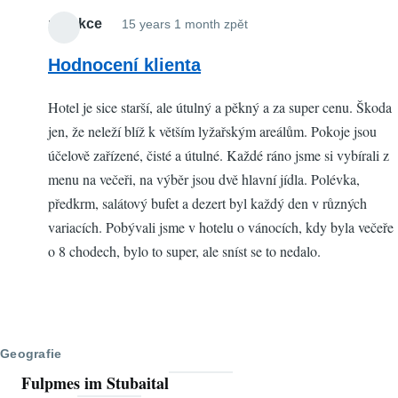
redakce
15 years 1 month zpět
Hodnocení klienta
Hotel je sice starší, ale útulný a pěkný a za super cenu. Škoda
jen, že neleží blíž k větším lyžařským areálům. Pokoje jsou
účelově zařízené, čisté a útulné. Každé ráno jsme si vybírali z
menu na večeři, na výběr jsou dvě hlavní jídla. Polévka,
předkrm, salátový bufet a dezert byl každý den v různých
variacích. Pobývali jsme v hotelu o vánocích, kdy byla večeře
o 8 chodech, bylo to super, ale sníst se to nedalo.
Geografie
Fulpmes im Stubaital