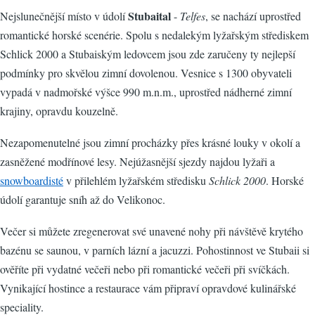
Stubaital
Nejslunečnější místo v údolí
-
Telfes
, se nachází uprostřed
romantické horské scenérie. Spolu s nedalekým lyžařským střediskem
Schlick 2000 a Stubaiským ledovcem jsou zde zaručeny ty nejlepší
podmínky pro skvělou zimní dovolenou. Vesnice s 1300 obyvateli
vypadá v nadmořské výšce 990 m.n.m., uprostřed nádherné zimní
krajiny, opravdu kouzelně.
Nezapomenutelné jsou zimní procházky přes krásné louky v okolí a
zasněžené modřínové lesy. Nejúžasnější sjezdy najdou lyžaři a
snowboardisté
v přilehlém lyžařském středisku
Schlick 2000
. Horské
údolí garantuje sníh až do Velikonoc.
Večer si můžete zregenerovat své unavené nohy při návštěvě krytého
bazénu se saunou, v parních lázní a jacuzzi. Pohostinnost ve Stubaii si
ověříte při vydatné večeři nebo při romantické večeři při svíčkách.
Vynikající hostince a restaurace vám připraví opravdové kulinářské
speciality.