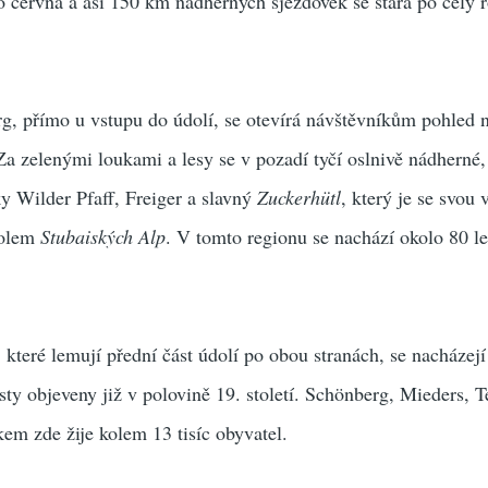
 do června a asi 150 km nádherných sjezdovek se stará po celý 
g, přímo u vstupu do údolí, se otevírá návštěvníkům pohled 
a zelenými loukami a lesy se v pozadí tyčí oslnivě nádherné,
ky Wilder Pfaff, Freiger a slavný
Zuckerhütl
, který je se svou
holem
Stubaiských Alp
. V tomto regionu se nachází okolo 80 l
 které lemují přední část údolí po obou stranách, se nacházej
isty objeveny již v polovině 19. století. Schönberg, Mieders, Te
kem zde žije kolem 13 tisíc obyvatel.