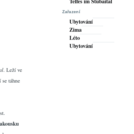
Telfes im Stubaital
Zařazení
Ubytování
Zima
Léto
Ubytování
al
. Leží ve
 se táhne
st.
akousku