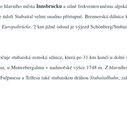
Innsbrucku
ho hlavního města
a silně frekventovanému alps
 údolí Stubaital velmi snadno přístupné. Brennerská dálnice 
t
Europabrücke
. 2 km jižně odsud je výjezd Schönberg/Stuba
uje stubaiská zemská silnice, která po 31 km končí u dolní 
bai, u Mutterbergalmu v nadmořské výšce 1748 m. Z hlavního
 Fulpmesu a Telfesu také stubaiskou dráhou
Stubaitalbahn
, za