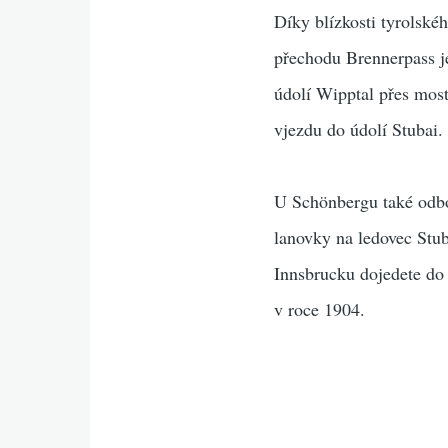
Díky blízkosti tyrolské
přechodu Brennerpass je
údolí Wipptal přes mos
vjezdu do údolí Stubai.
U Schönbergu také odboč
lanovky na ledovec Stu
Innsbrucku dojedete do
v roce 1904.