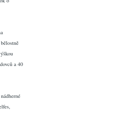
rok o
na
 bělostně
 výškou
edovců a 40
í nádherné
lfes,