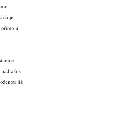
kému
křižuje
i přímo u
stanice
 nádraží v
loženou již