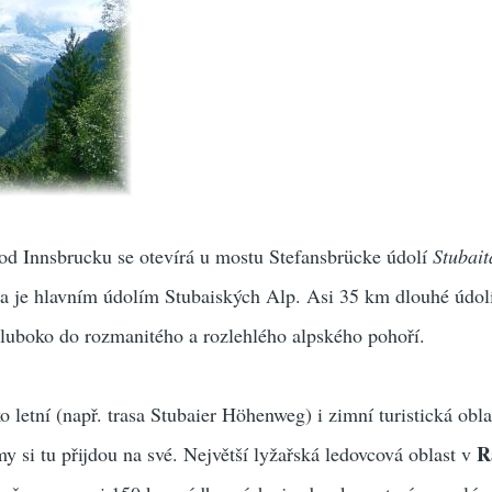
 od Innsbrucku se otevírá u mostu Stefansbrücke údolí
Stubait
 a je hlavním údolím Stubaiských Alp. Asi 35 km dlouhé údolí
uboko do rozmanitého a rozlehlého alpského pohoří.
 letní (např. trasa Stubaier Höhenweg) i zimní turistická obla
R
y si tu přijdou na své. Největší lyžařská ledovcová oblast v