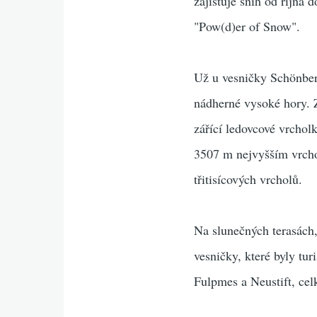
zajišťuje sníh od října
"Pow(d)er of Snow".
Už u vesničky Schönber
nádherné vysoké hory. Z
zářící ledovcové vrchol
3507 m nejvyšším vrc
třitisícových vrcholů.
Na slunečných terasách,
vesničky, které byly tur
Fulpmes a Neustift, cel