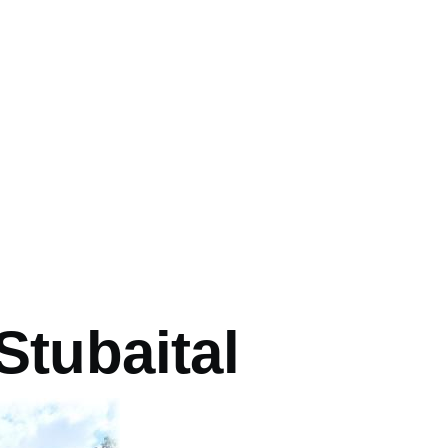
vá
Stubaital