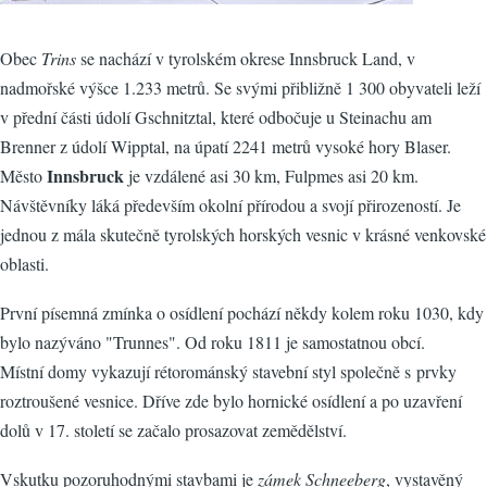
Obec
Trins
se nachází v tyrolském okrese Innsbruck Land, v
nadmořské výšce 1.233 metrů. Se svými přibližně 1 300 obyvateli leží
v přední části údolí Gschnitztal, které odbočuje u Steinachu am
Brenner z údolí Wipptal, na úpatí 2241 metrů vysoké hory Blaser.
Innsbruck
Město
je vzdálené asi 30 km, Fulpmes asi 20 km.
Návštěvníky láká především okolní přírodou a svojí přirozeností. Je
jednou z mála skutečně tyrolských horských vesnic v krásné venkovské
oblasti.
První písemná zmínka o osídlení pochází někdy kolem roku 1030, kdy
bylo nazýváno "Trunnes". Od roku 1811 je samostatnou obcí.
Místní domy vykazují rétorománský stavební styl společně s prvky
roztroušené vesnice. Dříve zde bylo hornické osídlení a po uzavření
dolů v 17. století se začalo prosazovat zemědělství.
Vskutku pozoruhodnými stavbami je
zámek Schneeberg
, vystavěný