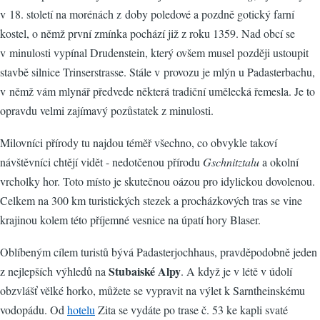
v 18. století na morénách z doby poledové a pozdně gotický farní
kostel, o němž první zmínka pochází již z roku 1359. Nad obcí se
v minulosti vypínal Drudenstein, který ovšem musel později ustoupit
stavbě silnice Trinserstrasse. Stále v provozu je mlýn u Padasterbachu,
v němž vám mlynář předvede některá tradiční umělecká řemesla. Je to
opravdu velmi zajímavý pozůstatek z minulosti.
Milovníci přírody tu najdou téměř všechno, co obvykle takoví
návštěvníci chtějí vidět - nedotčenou přírodu
Gschnitztalu
a okolní
vrcholky hor. Toto místo je skutečnou oázou pro idylickou dovolenou.
Celkem na 300 km turistických stezek a procházkových tras se vine
krajinou kolem této příjemné vesnice na úpatí hory Blaser.
Oblíbeným cílem turistů bývá Padasterjochhaus, pravděpodobně jeden
Stubaiské Alpy
z nejlepších výhledů na
. A když je v létě v údolí
obzvlášť vělké horko, můžete se vypravit na výlet k Sarntheinskému
vodopádu. Od
hotelu
Zita se vydáte po trase č. 53 ke kapli svaté