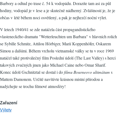
Barbory a odtud po trase č. 54 k vodopádu. Dorazíte tam asi za půl
hodiny, vodopád je v lese a je skutečně nádherný. Zvláštností je, že je
občas v létě během noci osvětlený, a pak je nejhezčí noční výlet.
V letech 1940/41 se zde natáčela část propagandistického
vlasteneckého dramatu "Wetterleuchten um Barbara​​" v hlavních rolích
se Sybille Schmitz, Attilou Hörbiger, Marií Koppenhöfer, Oskarem
Simou a dalšími. Během vrcholu vietnamské války se tu v roce 1969
natáčel také protiválečný film Poslední údolí (The Last Valley) s herci
takových zvučných jmen jako Michael Caine nebo Omar Sharif.
Konec údolí Gschnitztal se dostal i do
filmu Bourneovo ultimátum
s
Mattem Damonem. Určitě navštivte krásnou místní přírodou a
nadýchejte se trochu filmové atmosféry!
Zařazení
Výlety