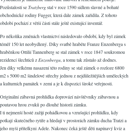
Pozůstalostí se
Tratzberg
stal v roce 1590 sídlem slavné a bohaté
obchodnické rodiny Fugger, která dále zámek zařídila. Z tohoto
období pochází z větší části stále ještě existující inventář.
Po několika změnách vlastnictví následovalo období, kdy byl zámek
téměř 150 let neobydlený. Díky svatbě hraběte Franze Enzenberga s
hraběnkou Ottilií Tannenberg se stal zámek v roce 1847 soukromou
rezidencí šlechticů z
Enzenbergu
, a tomu tak zůstalo až dodnes.
Jen díky velkému nasazení této rodiny se stal zámek o rozloze 6800
m2 s 5000 m2 šindelové střechy jednou z nejdůležitějších uměleckých
a kulturních památek v zemi a je k dispozici široké veřejnosti.
Originální zábavná prohlídka doprovází návštěvníky zábavnou a
poutavou hrou zvuků po dlouhé historii zámku.
I ti nejmenší hosté zažijí pohádkovou a vzrušující prohlídku, kdy
potkají skutečného rytíře a hledají v prostorách zámku ducha Tratzi a
jeho myší přítelkyni Adele. Nakonec čeká ještě děti napínavý kvíz a