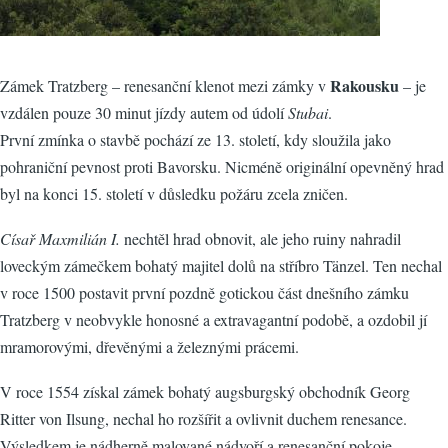
Rakousku
Zámek Tratzberg – renesanční klenot mezi zámky v
– je
vzdálen pouze 30 minut jízdy autem od údolí
Stubai
.
První zmínka o stavbě pochází ze 13. století, kdy sloužila jako
pohraniční pevnost proti Bavorsku. Nicméně originální opevněný hrad
byl na konci 15. století v důsledku požáru zcela zničen.
Císař Maxmilián I.
nechtěl hrad obnovit, ale jeho ruiny nahradil
loveckým zámečkem bohatý majitel dolů na stříbro Tänzel. Ten nechal
v roce 1500 postavit první pozdně gotickou část dnešního zámku
Tratzberg v neobvykle honosné a extravagantní podobě, a ozdobil jí
mramorovými, dřevěnými a železnými prácemi.
V roce 1554 získal zámek bohatý augsburgský obchodník Georg
Ritter von Ilsung, nechal ho rozšířit a ovlivnit duchem renesance.
Výsledkem je nádherně malované nádvoří a renesanční pokoje.