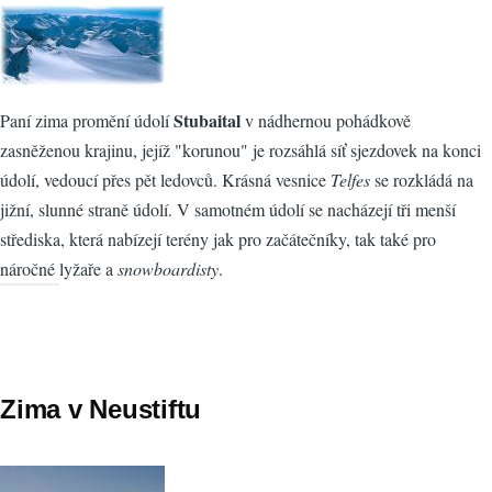
Stubaital
Paní zima promění údolí
v nádhernou pohádkově
zasněženou krajinu, jejíž "korunou" je rozsáhlá síť sjezdovek na konci
údolí, vedoucí přes pět ledovců. Krásná vesnice
Telfes
se rozkládá na
jižní, slunné straně údolí. V samotném údolí se nacházejí tři menší
střediska, která nabízejí terény jak pro začátečníky, tak také pro
náročné lyžaře a
snowboardisty
.
Zima v Neustiftu