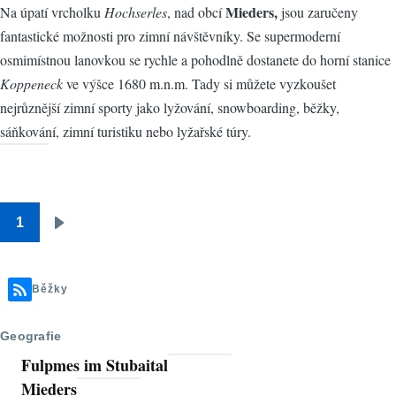
Mieders,
Na úpatí vrcholku
Hochserles
, nad obcí
jsou zaručeny
fantastické možnosti pro zimní návštěvníky. Se supermoderní
osmimístnou lanovkou se rychle a pohodlně dostanete do horní stanice
Koppeneck
ve výšce 1680 m.n.m. Tady si můžete vyzkoušet
nejrůznější zimní sporty jako lyžování, snowboarding, běžky,
sáňkování, zimní turistiku nebo lyžařské túry.
1
Pagination
Následující
stránka
Běžky
Geografie
Fulpmes im Stubaital
Mieders