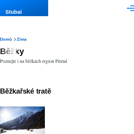
Přejít k hlavnímu obsahu
Men
Stubai
Drobečková
Domů
Zima
Běžky
navigace
Poznejte i na běžkách region Pitztal
Běžkařské tratě