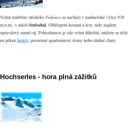
Velmi malebné středisko
Fulpmes
se nachází v nadmořské výšce 930
Stubaital
m.n.m., v údolí
. Obklopeni horami a lesy, tady najdete
opravdový zimní ráj. Pohostinnost je zde velmi důležitá, můžete se těšit
na pěkné
hotely
, prostorné apartmánové domy nebo útulné chaty.
Hochserles - hora plná zážitků