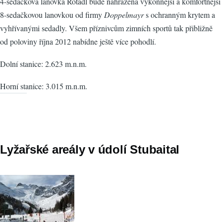
4-sedačková lanovka Rotadl bude nahrazena výkonnější a komfortnější
8-sedačkovou lanovkou od firmy
Doppelmayr
s ochranným krytem a
vyhřívanými sedadly. Všem příznivcům zimních sportů tak přibližně
od poloviny října 2012 nabídne ještě více pohodlí.
Dolní stanice: 2.623 m.n.m.
Horní stanice: 3.015 m.n.m.
Lyžařské areály v údolí Stubaital