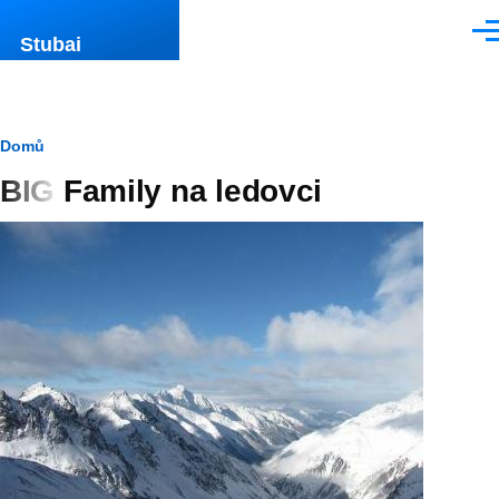
Přejít k hlavnímu obsahu
Men
Stubai
Drobečková
Domů
BIG Family na ledovci
navigace