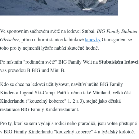
Ve sportovním sněhovém světě na ledovci Stubai,
BIG Family Stubaier
Gletscher
, přímo u horní stanice kabinkové
lanovky
Gamsgarten, se
toho pro ty nejmenší lyžaře nabízí skutečně hodně.
Stubaiském ledovci
Po místním "rodinném světě" BIG Family Welt na
vás provedou B.BIG und Mini B.
Kdo se chce na ledovci učit lyžovat, navštíví určitě BIG Family
Kinder- a Jugend Ski-Camp. Patří k němu také Miniland, velká část
Kinderlandu ("kouzelný koberec" 1, 2 a 3), stejně jako dětská
restaurace BIG Family Kinderrestaurant.
Pro ty, kteří se sem vydají s rodiči nebo prarodiči, jsou volně přístupné
v BIG Family Kinderlandu "kouzelný koberec" 4 a lyžařský kolotoč.