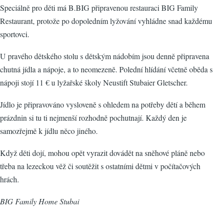
Speciálně pro děti má B.BIG připravenou restauraci BIG Family
Restaurant, protože po dopoledním lyžování vyhládne snad každému
sportovci.
U pravého dětského stolu s dětským nádobím jsou denně připravena
chutná jídla a nápoje, a to neomezeně. Polední hlídání včetně oběda s
nápoji stojí 11 € u lyžařské školy Neustift Stubaier Gletscher.
Jídlo je připravováno vysloveně s ohledem na potřeby dětí a během
prázdnin si tu ti nejmenší rozhodně pochutnají. Každý den je
samozřejmě k jídlu něco jiného.
Když děti dojí, mohou opět vyrazit dovádět na sněhové pláně nebo
třeba na lezeckou věž či soutěžit s ostatními dětmi v počítačových
hrách.
BIG Family Home Stubai