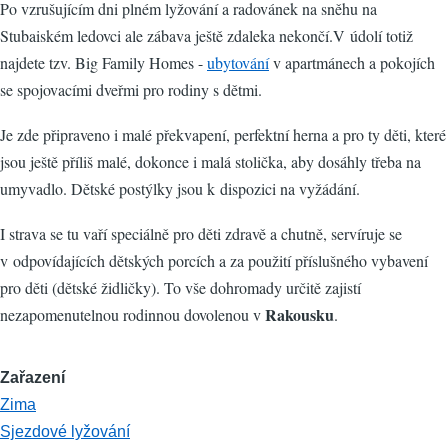
Po vzrušujícím dni plném lyžování a radovánek na sněhu na
Stubaiském ledovci ale zábava ještě zdaleka nekončí.V údolí totiž
najdete tzv. Big Family Homes -
ubytování
v apartmánech a pokojích
se spojovacími dveřmi pro rodiny s dětmi.
Je zde připraveno i malé překvapení, perfektní herna a pro ty děti, které
jsou ještě příliš malé, dokonce i malá stolička, aby dosáhly třeba na
umyvadlo. Dětské postýlky jsou k dispozici na vyžádání.
I strava se tu vaří speciálně pro děti zdravě a chutně, servíruje se
v odpovídajících dětských porcích a za použití příslušného vybavení
pro děti (dětské židličky). To vše dohromady určitě zajistí
Rakousku
nezapomenutelnou rodinnou dovolenou v
.
Zařazení
Zima
Sjezdové lyžování