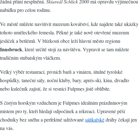
žádná přání nesplněná.
Skiareál Schlick 2000
má opravdu výjimečnou
nabídku pro celou rodinu.
Ve městě můžete navštívit muzeum kovářství, kde najdete také ukázky
tohoto uměleckého řemesla. Pěkné je také nově otevřené muzeum
jesliček a betlémů. V blízkosti obce leží hlavní město regionu
Innsbruck
, které určitě stojí za návštěvu. Vypravit se tam můžete
tradičním stubaiským vláčkem.
Velký výběr restaurací, pivních barů a vináren, útulné tyrolské
hospůdky, taneční sály, noční kluby, bary, aprés-ski, kina, divadlo
nebo kulečník zajistí, že si vesnici Fulpmes jistě oblíbíte.
S čistým horským vzduchem je Fulpmes ideálním prázdninovým
místem pro ty, kteří hledají odpočinek a rekreaci. Upravené pěší
chodníky bez sněhu a perfektně udržované
sáňkařské
dráhy čekají jen
na vás.