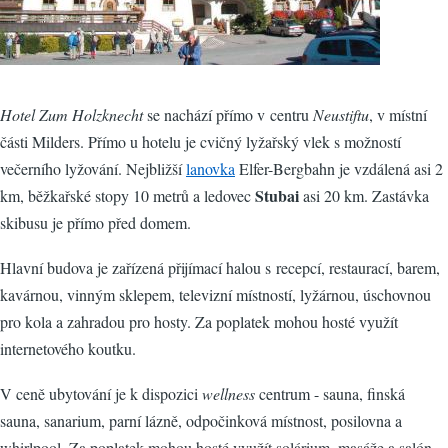
Hotel Zum Holzknecht
se nachází přímo v centru
Neustiftu
, v místní
části Milders. Přímo u hotelu je cvičný lyžařský vlek s možností
večerního lyžování. Nejbližší
lanovka
Elfer-Bergbahn je vzdálená asi 2
Stubai
km, běžkařské stopy 10 metrů a ledovec
asi 20 km. Zastávka
skibusu je přímo před domem.
Hlavní budova je zařízená přijímací halou s recepcí, restaurací, barem,
kavárnou, vinným sklepem, televizní místností, lyžárnou, úschovnou
pro kola a zahradou pro hosty. Za poplatek mohou hosté využít
internetového koutku.
V ceně ubytování je k dispozici
wellness
centrum - sauna, finská
sauna, sanarium, parní lázně, odpočinková místnost, posilovna a
whirlpool. Za poplatek mohou hosté využít solárium, masáže a salón