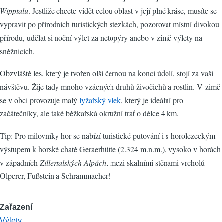
Wipptalu
. Jestliže chcete vidět celou oblast v její plné kráse, musíte se
vypravit po přírodních turistických stezkách, pozorovat místní divokou
přírodu, udělat si noční výlet za netopýry anebo v zimě výlety na
sněžnicích.
Obzvláště les, který je tvořen olší černou na konci údolí, stojí za vaši
návštěvu. Žije tady mnoho vzácných druhů živočichů a rostlin. V zimě
se v obci provozuje malý
lyžařský vlek
, který je ideální pro
začátečníky, ale také běžkařská okružní trať o délce 4 km.
Tip: Pro milovníky hor se nabízí turistické putování i s horolezeckým
výstupem k horské chatě Geraerhütte (2.324 m.n.m.), vysoko v horách
v západních
Zillertalských Alpách
, mezi skalními stěnami vrcholů
Olperer, Fußstein a Schrammacher!
Zařazení
Výlety