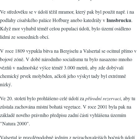
Ve středověku se v údolí těžil mramor, který pak byl použit např. i na
Innsbrucku
podlahy císařského paláce Hofburg anebo katedrály v
.
Když mor vyhubil téměř celou populaci údolí, bylo území osídleno
lidmi ze sousedních obcí.
V roce 1809 vypukla bitva na Bergiselu a Valsertal se ocitnul přímo v
bojové zóně. V době národního socialismu tu bylo nasazeno mnoho
vězňů v nadmořské výšce téměř 3.000 metrů, aby zde dobývali
chemický prvek molybden, ačkoli jeho výskyt tady byl extrémně
nízký.
Ve 20. století bylo prohlášeno celé údolí za
přírodní rezervaci
, aby tu
zůstala zachována místní bohatá vegetace. V roce 2001 byla pak na
základě nového právního předpisu zadní části vyhlášena územím
"Natura 2000".
Valsertal je pravděpodobně jedním z nejzachovalejších bočních údolí