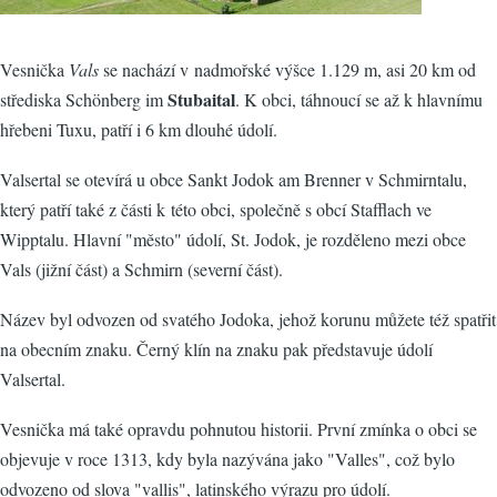
Vesnička
Vals
se nachází v nadmořské výšce 1.129 m, asi 20 km od
Stubaital
střediska Schönberg im
. K obci, táhnoucí se až k hlavnímu
hřebeni Tuxu, patří i 6 km dlouhé údolí.
Valsertal se otevírá u obce Sankt Jodok am Brenner v Schmirntalu,
který patří také z části k této obci, společně s obcí Stafflach ve
Wipptalu. Hlavní "město" údolí, St. Jodok, je rozděleno mezi obce
Vals (jižní část) a Schmirn (severní část).
Název byl odvozen od svatého Jodoka, jehož korunu můžete též spatřit
na obecním znaku. Černý klín na znaku pak představuje údolí
Valsertal.
Vesnička má také opravdu pohnutou historii. První zmínka o obci se
objevuje v roce 1313, kdy byla nazývána jako "Valles", což bylo
odvozeno od slova "vallis", latinského výrazu pro údolí.