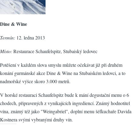
Dine & Wine
Termín:
12. ledna 2013
Místo:
Restaurace Schaufelspitz, Stubaiský ledovec
Potěšení v každém slova smyslu můžete očekávat již při druhém
konání gurmánské akce Dine & Wine na Stubaiském ledovci, a to
nadmořské výšce skoro 3.000 metrů.
V horské restauraci Schaufelspitz bude k mání degustační menu o 6
chodech, připravených z vynikajících ingrediencí. Známý hodnotitel
vína, známý též jako "Weingabriel", doplní menu šéfkuchaře Davida
Kostnera svými vybranými druhy vín.