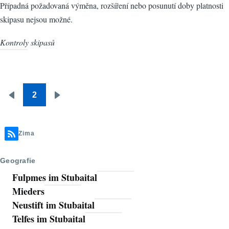
Případná požadovaná výměna, rozšíření nebo posunutí doby platnosti
skipasu nejsou možné.
Kontroly skipasů
2
Pagination
Předchozí
Následující
stránka
stránka
Zima
Geografie
Fulpmes im Stubaital
Mieders
Neustift im Stubaital
Telfes im Stubaital