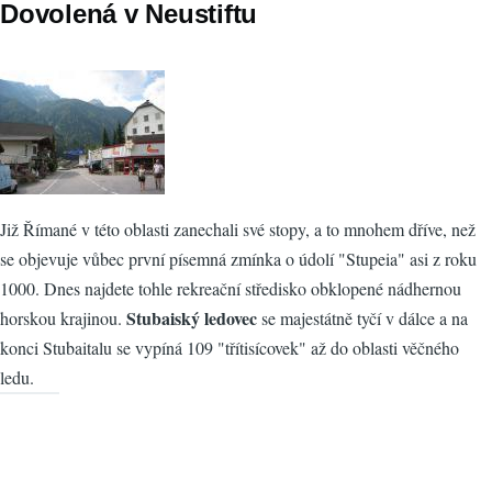
Dovolená v Neustiftu
Již Římané v této oblasti zanechali své stopy, a to mnohem dříve, než
se objevuje vůbec první písemná zmínka o údolí "Stupeia" asi z roku
1000. Dnes najdete tohle rekreační středisko obklopené nádhernou
Stubaiský ledovec
horskou krajinou.
se majestátně tyčí v dálce a na
konci Stubaitalu se vypíná 109 "třítisícovek" až do oblasti věčného
ledu.