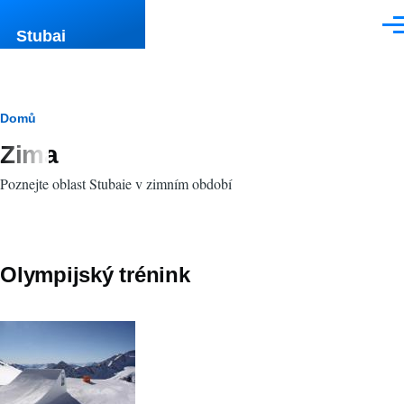
Přejít k hlavnímu obsahu
Men
Stubai
Drobečková
Domů
Zima
navigace
Poznejte oblast Stubaie v zimním období
Olympijský trénink